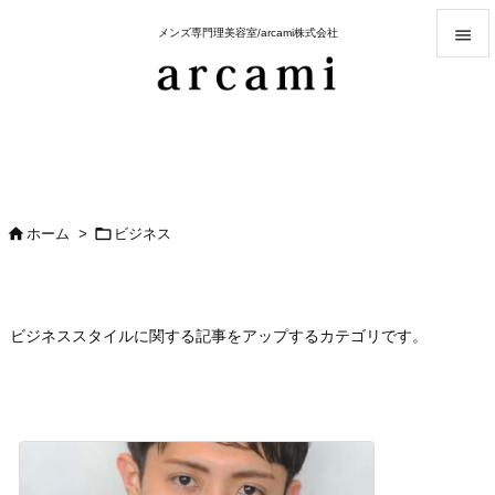

メンズ専門理美容室/arcami株式会社

メニュ

サイド

前へ


ホーム
>
ビジネス

次へ

検索
ビジネススタイルに関する記事をアップするカテゴリです。