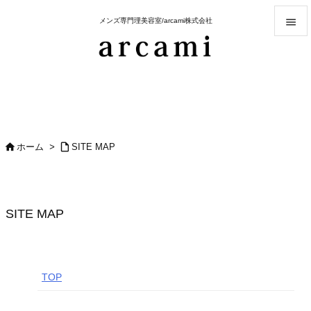

メンズ専門理美容室/arcami株式会社

メニュ

前へ

次へ


ホーム
>
SITE MAP

検索
SITE MAP
TOP