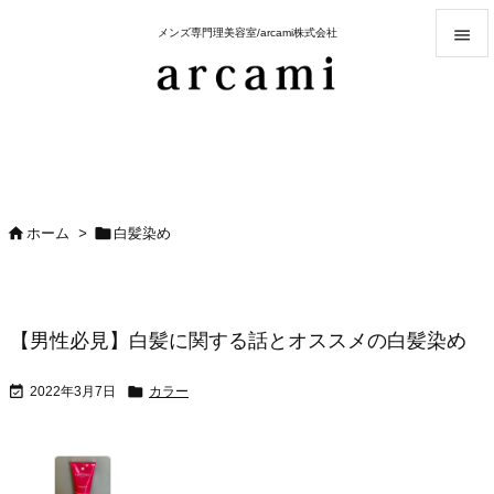

メンズ専門理美容室/arcami株式会社

メニュ

サイド

前へ


ホーム
>
白髪染め

次へ

検索
【男性必見】白髪に関する話とオススメの白髪染め


2022年3月7日
カラー